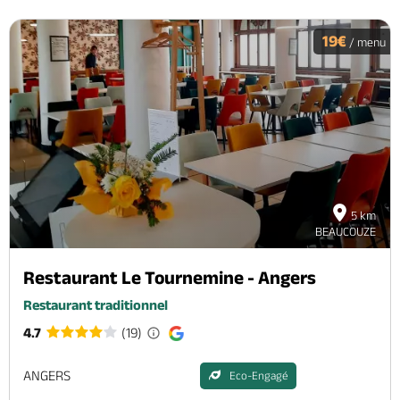
19€
/ menu
5 km
BEAUCOUZE
Restaurant Le Tournemine - Angers
Restaurant traditionnel
4.7
(19)
ANGERS
Eco-Engagé