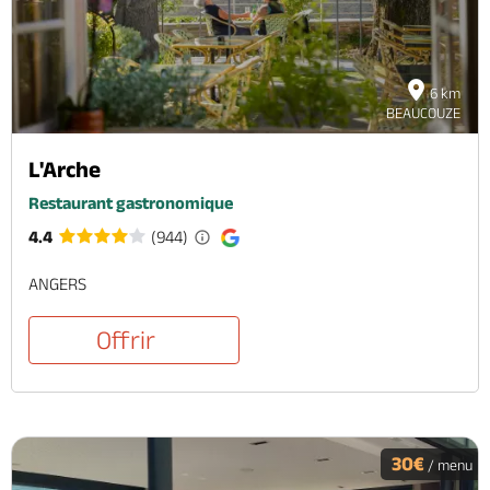
6 km
BEAUCOUZE
L'Arche
Restaurant gastronomique
4.4
(944)
ANGERS
Offrir
30€
/ menu