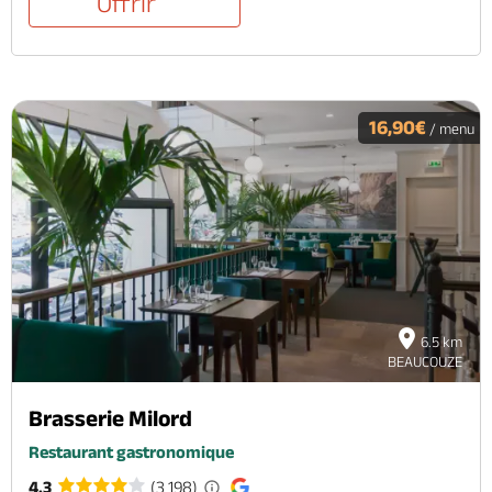
Offrir
16,90€
/ menu
6.5 km
BEAUCOUZE
Brasserie Milord
Restaurant gastronomique
4.3
(3 198)