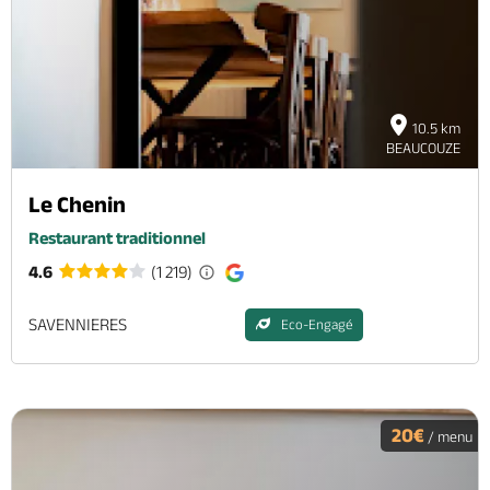
Brochures & Cartes
Offices de tourisme
Comment venir ?
Ecrivez-nous
10.5 km
BEAUCOUZE
Le Chenin
Restaurant traditionnel
4.6
(1 219)
SAVENNIERES
Eco-Engagé
20€
/ menu