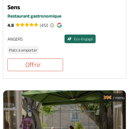
Sens
Restaurant gastronomique
4.8
(412)
ANGERS
Eco-Engagé
Plats à emporter
Offrir
39€
/ menu