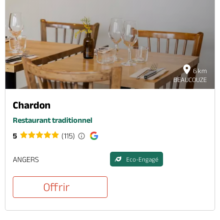
6 km
BEAUCOUZE
Chardon
Restaurant traditionnel
5
(115)
ANGERS
Eco-Engagé
Offrir