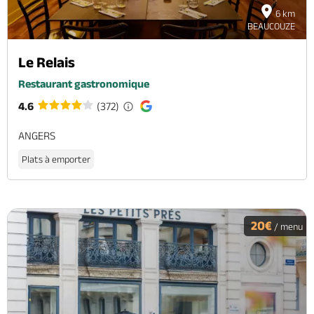
6 km
BEAUCOUZE
Le Relais
Restaurant gastronomique
4.6
(372)
ANGERS
Plats à emporter
20€
/ menu