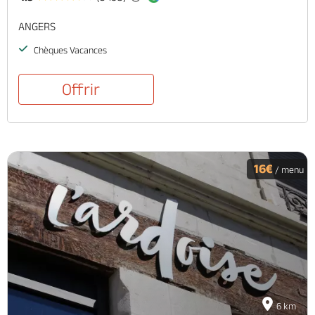
ANGERS
Chèques Vacances
Offrir
16€
/ menu
6 km