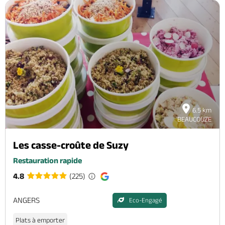
6.5 km
BEAUCOUZE
Les casse-croûte de Suzy
Restauration rapide
4.8
(225)
ANGERS
Eco-Engagé
Plats à emporter