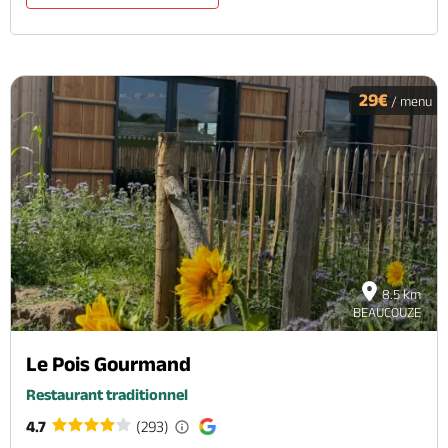
29€
/ menu
8.5 km
BEAUCOUZE
Le Pois Gourmand
Restaurant traditionnel
4.7
(293)