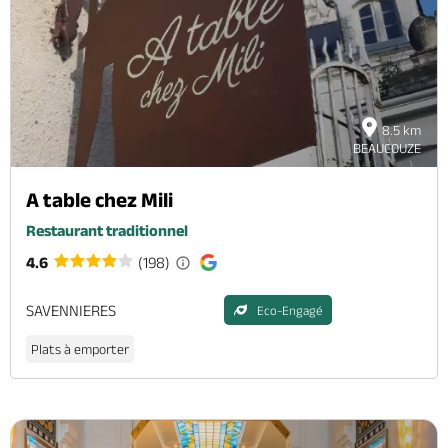
8.5 km
BEAUCOUZE
A table chez Mili
Restaurant traditionnel
4.6
(198)
SAVENNIERES
Eco-Engagé
Plats à emporter