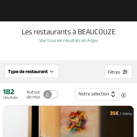
Découvrir
Les restaurants à BEAUCOUZE
À voir, à faire
Voir tous les résultats en Anjou
Agenda
Type de restaurant
Filtres
Dormir, manger
182
Autour
Notre sélection
de moi
résultats
Séjours, cadeaux
35€
/ menu
Billetterie en ligne