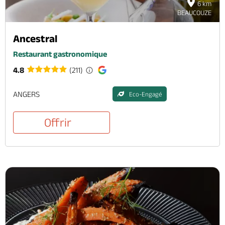
6 km
BEAUCOUZE
Ancestral
Restaurant gastronomique
4.8
(211)
ANGERS
Eco-Engagé
Offrir