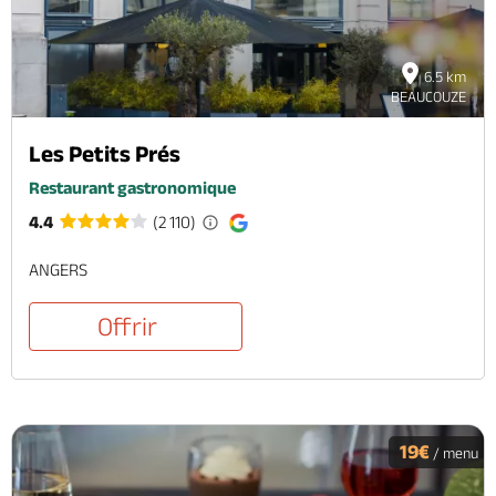
6.5 km
BEAUCOUZE
Les Petits Prés
Restaurant gastronomique
4.4
(2 110)
ANGERS
Offrir
19€
/ menu