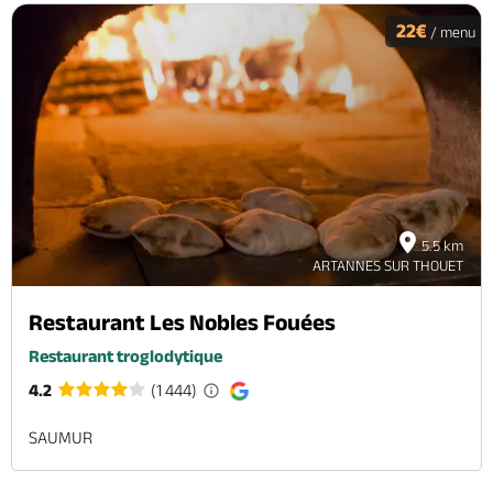
22€
/ menu
5.5 km
ARTANNES SUR THOUET
Restaurant Les Nobles Fouées
Restaurant troglodytique
4.2
(1 444)
SAUMUR