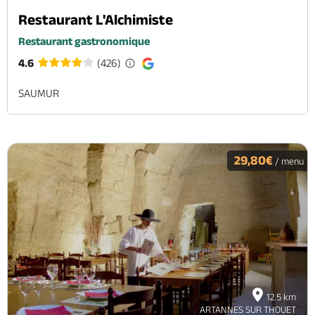
Restaurant L'Alchimiste
Restaurant gastronomique
4.6
(426)
SAUMUR
29,80€
/ menu
12.5 km
ARTANNES SUR THOUET