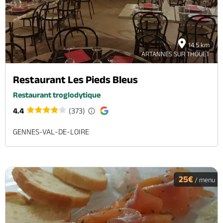
14.5 km
ARTANNES SUR THOUET
Restaurant Les Pieds Bleus
Restaurant troglodytique
4.4
(373)
GENNES-VAL-DE-LOIRE
25€
/ menu