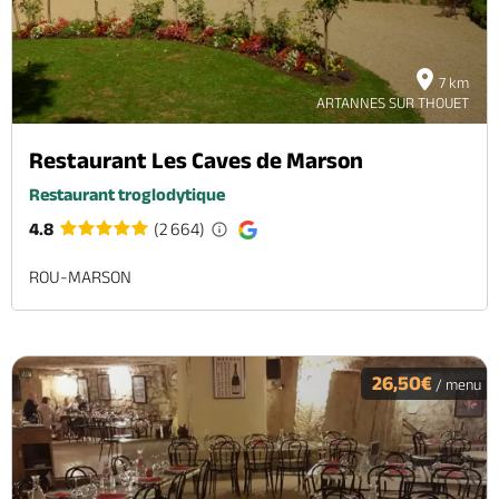
7 km
ARTANNES SUR THOUET
Restaurant Les Caves de Marson
Restaurant troglodytique
4.8
(2 664)
ROU-MARSON
26,50€
/ menu