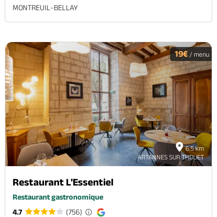
MONTREUIL-BELLAY
19€
/ menu
6.5 km
ARTANNES SUR THOUET
Restaurant L'Essentiel
Restaurant gastronomique
4.7
(756)