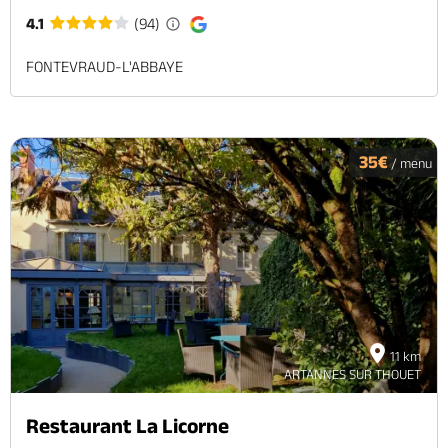
4.1
(94)
FONTEVRAUD-L'ABBAYE
35€
/ menu
11 km
ARTANNES SUR THOUET
Restaurant La Licorne