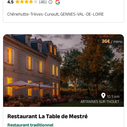
4.5
(46)
Chênehutte-Trèves-Cunault, GENNES-VAL-DE-LOIRE
36€
/ menu
10.5 km
ARTANNES SUR THOUET
Restaurant La Table de Mestré
Restaurant traditionnel