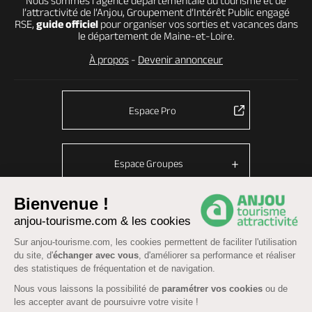
Nous sommes l’agence départementale du tourisme et de
l’attractivité de l’Anjou, Groupement d’Intérêt Public engagé
RSE,
guide officiel
pour organiser vos sorties et vacances dans
le département de Maine-et-Loire.
À propos
-
Devenir annonceur
Espace Pro
Espace Groupes
Bienvenue !
anjou-tourisme.com & les cookies
© Anjou tourisme 2026 -
Plan du site
-
Fonctionnement du site
Sur anjou-tourisme.com, les cookies permettent de faciliter l'utilisation
Mentions légales
-
Données personnelles
-
Cookies
du site, d'
échanger avec vous
, d'améliorer sa performance et réaliser
CGU Réservation
-
Accessibilité : partiellement conforme
des statistiques de fréquentation et de navigation.
Nous vous laissons la possibilité de
paramétrer vos cookies
ou de
les accepter avant de poursuivre votre visite !