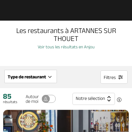
Découvrir
Les restaurants à ARTANNES SUR
À voir, à faire
THOUET
Voir tous les résultats en Anjou
Agenda
Dormir, manger
Type de restaurant
Filtres
85
Séjours, cadeaux
Autour
Notre sélection
de moi
résultats
Billetterie en ligne