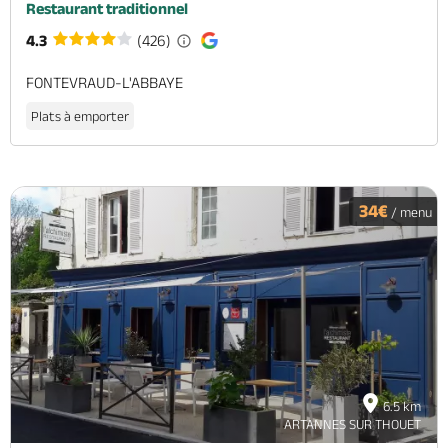
Restaurant traditionnel
4.3
(426)
FONTEVRAUD-L'ABBAYE
Plats à emporter
34€
/ menu
6.5 km
ARTANNES SUR THOUET