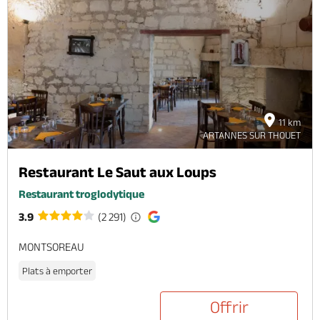
11 km
ARTANNES SUR THOUET
Restaurant Le Saut aux Loups
Restaurant troglodytique
3.9
(2 291)
MONTSOREAU
Plats à emporter
Offrir