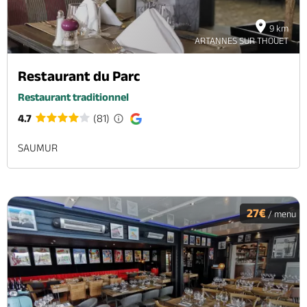
9 km
ARTANNES SUR THOUET
Restaurant du Parc
Restaurant traditionnel
4.7
(81)
SAUMUR
27€
/ menu