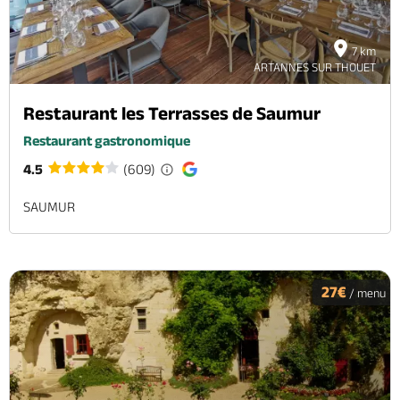
7 km
ARTANNES SUR THOUET
Restaurant les Terrasses de Saumur
Restaurant gastronomique
4.5
(609)
SAUMUR
27€
/ menu