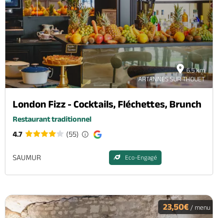
Brochures & Cartes
Offices de tourisme
Comment venir ?
Ecrivez-nous
6.5 km
ARTANNES SUR THOUET
London Fizz - Cocktails, Fléchettes, Brunch
Restaurant traditionnel
4.7
(55)
SAUMUR
Eco-Engagé
23,50€
/ menu