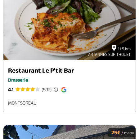
11.5 km
ARTANNES SUR THOUET
Restaurant Le P'tit Bar
Brasserie
4.1
(592)
MONTSOREAU
25€
/ menu