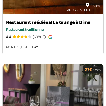
9.5 km
ARTANNES SUR THOUET
Restaurant médiéval La Grange à Dîme
Restaurant traditionnel
4.4
(698)
MONTREUIL-BELLAY
27€
/ menu