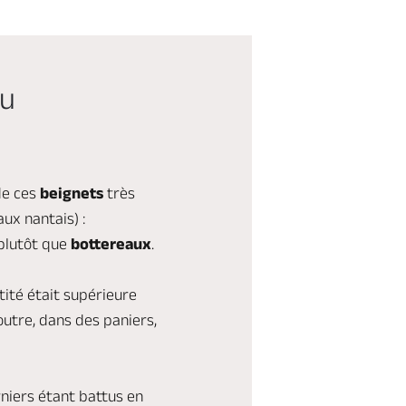
au
de ces
beignets
très
ux nantais) :
 plutôt que
bottereaux
.
tité était supérieure
outre, dans des paniers,
niers étant battus en