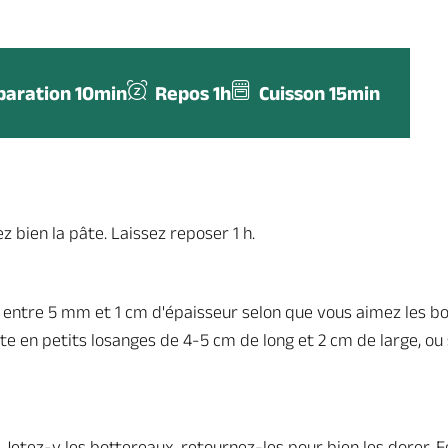
paration 10min
Repos 1h
Cuisson 15min
z bien la pâte. Laissez reposer 1 h.
u, entre 5 mm et 1 cm d'épaisseur selon que vous aimez les b
e en petits losanges de 4-5 cm de long et 2 cm de large, ou
e. Jetez-y les bottereaux, retournez-les pour bien les dorer. 