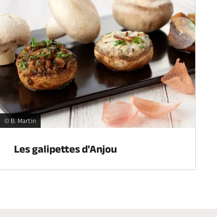
Page 
Les galipettes d'Anjou -
Le
© B. Martin
© 
Les galipettes d'Anjou