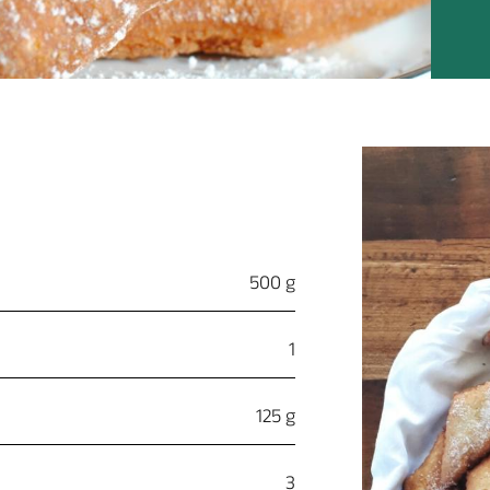
500 g
1
125 g
3