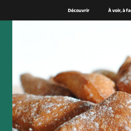
Découvrir
À voir, à f