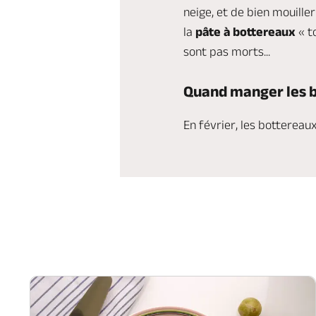
neige, et de bien mouille
la
pâte à bottereaux
« t
sont pas morts...
Quand manger les b
En février, les botterea