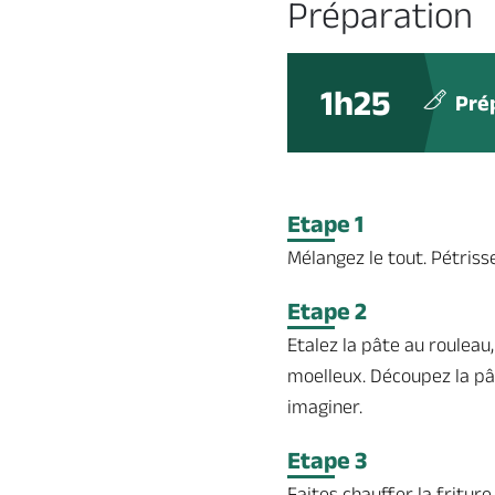
Préparation
1h25
Pré
Etape 1
Mélangez le tout. Pétrisse
Etape 2
Etalez la pâte au roulea
moelleux. Découpez la pât
imaginer.
Etape 3
Faites chauffer la fritur