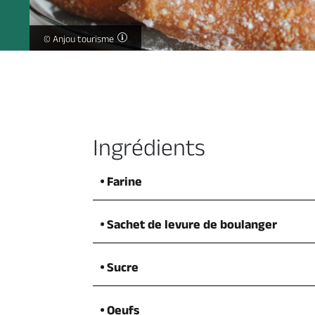
Recette des bottereaux -
© Anjou tourisme
Ingrédients
Farine
Sachet de levure de boulanger
Sucre
Oeufs