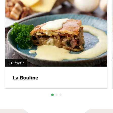
La Gouline -
© B. Martin
La Gouline